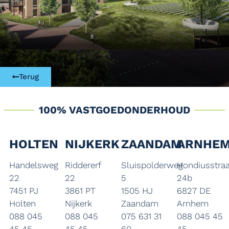
Terug
100% VASTGOEDONDERHOUD
HOLTEN
NIJKERK
ZAANDAM
ARNHE
Handelsweg
Riddererf
Sluispolderweg
Hondiusstraa
22
22
5
24b
7451 PJ
3861 PT
1505 HJ
6827 DE
Holten
Nijkerk
Zaandam
Arnhem
088 045
088 045
075 631 31
088 045 45